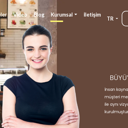
ler
Video
Blog
Kurumsal
İletişim
TR
BÜYÜ
İnsan kaynak
müşteri mem
ile aynı vi
kurulmuştur