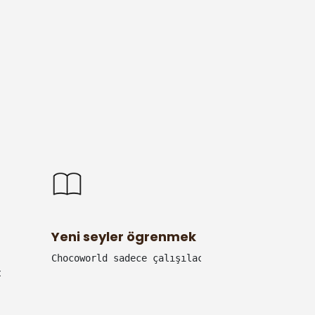
Yeni seyler ögrenmek
Chocoworld sadece çalışılacak bir yer değil. B
küresel olmak demektir.
dın oluşturuyor. Kadınların gücüne inanıyoruz