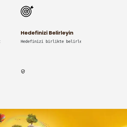
Hedefinizi Belirleyin
bir marka olmanın bir diğer avantajı da seyahattir. Çalı
Hedefinizi birlikte belirleyelim ve yakalayalı
iniz. Biz izci değiliz, yeteneklerin ustasıyız.