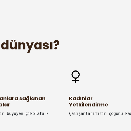
 dünyası?
şanlara sağlanan
Kadınlar
alar
Yetkilendirme
esi bizim için önemlidir.
ın büyüyen çikolata kafe markası chocoworld'de çalışmak 
Çalışanlarımızın çoğunu ka