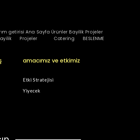
rım getirisi
Ana Sayfa
Ürünler
Bayilik
Projeler
ayilik
Projeler
Catering
BESLENME
ş
amacımız ve etkimiz
Etki Stratejisi
Yiyecek
şın