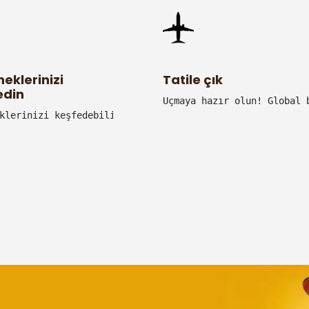
eklerinizi
Tatile çık
edin
n herkes ödüllendirilir
Uçmaya hazır olun! Global 
klerinizi keşfedebilir veya yeni yetenekler kazanabilirs